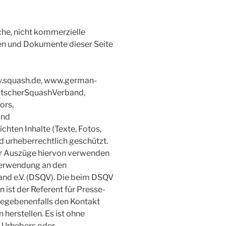
iche, nicht kommerzielle
len und Dokumente dieser Seite
w.squash.de, www.german-
utscherSquashVerband,
ors,
und
chten Inhalte (Texte, Fotos,
nd urheberrechtlich geschützt.
nur Auszüge hiervon verwenden
 Verwendung an den
nd e.V. (DSQV). Die beim DSQV
 ist der Referent für Presse-
 gegebenenfalls den Kontakt
herstellen. Es ist ohne
 Urhebers oder