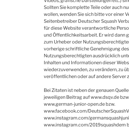
Videos, grafische Darstellungen etc.) si
Sollten Sie komplette Teile oder auch 
wollen, wenden Sie sich bitte vor einer
Seitenbetreiber Deutscher Squash Verba
für diese Website verantwortliche Person
und Öffentlichkeitsarbeit. Er wird dann
zum Urheber oder Nutzungsberechtigten 
vorherige schriftliche Genehmigung des
Nutzungsberechtigten ausdrücklich unte
Inhalten und Informationen dieser Websi
wiederzuverwenden, zu verändern, zu übe
veröffentlichen oder auf andere Server zu
Bei Zitaten ist neben der genauen Quell
jeweiligen Beitrag auf www.dsqv.de bz
www.german-junior-open.de bzw.
www.facebook.com/DeutscherSquashV
www.instagram.com/germansquashjuni
www.instagram.com/2019squashdem b