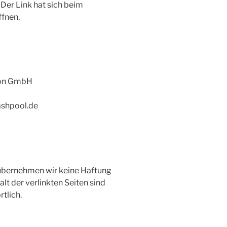
Der Link hat sich beim
ffnen.
ion GmbH
ashpool.de
e übernehmen wir keine Haftung
halt der verlinkten Seiten sind
tlich.