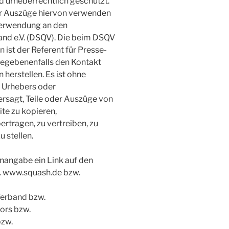
nd urheberrechtlich geschützt.
nur Auszüge hiervon verwenden
 Verwendung an den
nd e.V. (DSQV). Die beim DSQV
 ist der Referent für Presse-
 gegebenenfalls den Kontakt
herstellen. Es ist ohne
 Urhebers oder
rsagt, Teile oder Auszüge von
te zu kopieren,
rtragen, zu vertreiben, zu
 stellen.
enangabe ein Link auf den
w. www.squash.de bzw.
erband bzw.
ors bzw.
zw.