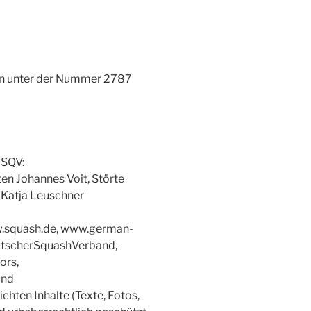
gen unter der Nummer 2787
DSQV:
en Johannes Voit, Störte
 Katja Leuschner
w.squash.de, www.german-
utscherSquashVerband,
ors,
und
chten Inhalte (Texte, Fotos,