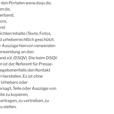
uf den Portalen www.dsqv.de,
n.de,
erband,
ors,
und
chten Inhalte (Texte, Fotos,
nd urheberrechtlich geschützt.
nur Auszüge hiervon verwenden
 Verwendung an den
nd e.V. (DSQV). Die beim DSQV
 ist der Referent für Presse-
 gegebenenfalls den Kontakt
herstellen. Es ist ohne
 Urhebers oder
rsagt, Teile oder Auszüge von
te zu kopieren,
rtragen, zu vertreiben, zu
 stellen.