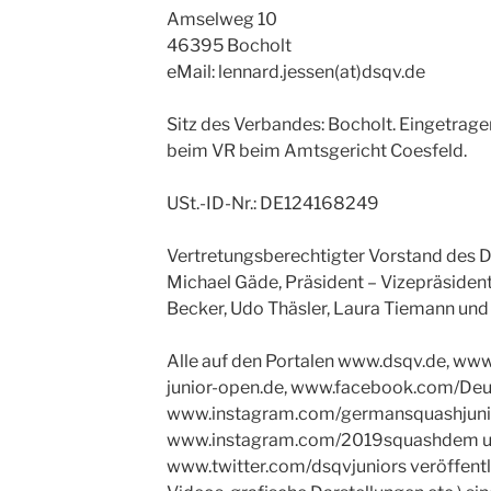
Amselweg 10
46395 Bocholt
eMail: lennard.jessen(at)dsqv.de
Sitz des Verbandes: Bocholt. Eingetra
beim VR beim Amtsgericht Coesfeld.
USt.-ID-Nr.: DE124168249
Vertretungsberechtigter Vorstand des 
Michael Gäde, Präsident – Vizepräsident
Becker, Udo Thäsler, Laura Tiemann und
Alle auf den Portalen www.dsqv.de, ww
junior-open.de, www.facebook.com/De
www.instagram.com/germansquashjuni
www.instagram.com/2019squashdem 
www.twitter.com/dsqvjuniors veröffentli