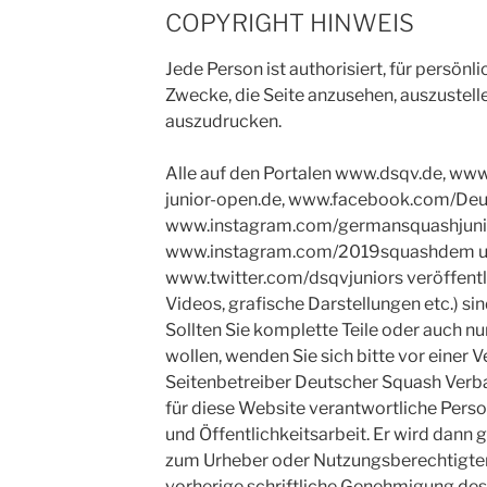
COPYRIGHT HINWEIS
Jede Person ist authorisiert, für persönl
Zwecke, die Seite anzusehen, auszustel
auszudrucken.
Alle auf den Portalen www.dsqv.de, ww
junior-open.de, www.facebook.com/De
www.instagram.com/germansquashjuni
www.instagram.com/2019squashdem 
www.twitter.com/dsqvjuniors veröffentli
Videos, grafische Darstellungen etc.) si
Sollten Sie komplette Teile oder auch 
wollen, wenden Sie sich bitte vor einer
Seitenbetreiber Deutscher Squash Verba
für diese Website verantwortliche Person
und Öffentlichkeitsarbeit. Er wird dann
zum Urheber oder Nutzungsberechtigten 
vorherige schriftliche Genehmigung des